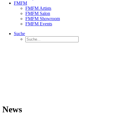
FMFM
FMFM Artists
FMFM Salon
FMFM Showroom
FMFM Events
Suche
News