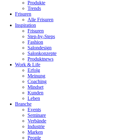
Produkte
Trends
Frisuren
Alle Frisuren
Inspiration
Frisuren
Step-by-Steps
Fashion
Salondesign
Salonkonzepte
Produktnews
Work & Life
Erfolg
Meinung
Coaching
Mindset
Kunden
Leben
Branche
Events
Seminare
Verbände
Industrie
Marken
People