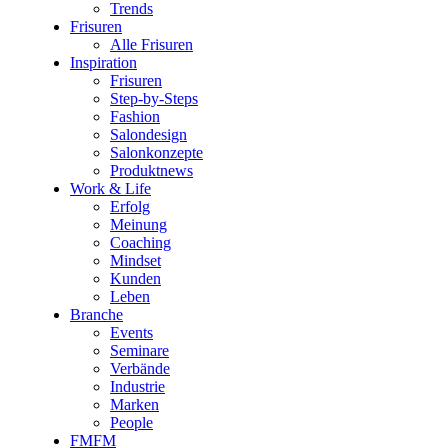
Trends
Frisuren
Alle Frisuren
Inspiration
Frisuren
Step-by-Steps
Fashion
Salondesign
Salonkonzepte
Produktnews
Work & Life
Erfolg
Meinung
Coaching
Mindset
Kunden
Leben
Branche
Events
Seminare
Verbände
Industrie
Marken
People
FMFM