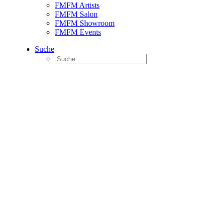
FMFM Artists
FMFM Salon
FMFM Showroom
FMFM Events
Suche