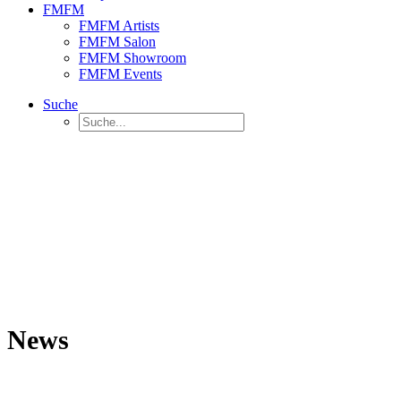
FMFM
FMFM Artists
FMFM Salon
FMFM Showroom
FMFM Events
Suche
News