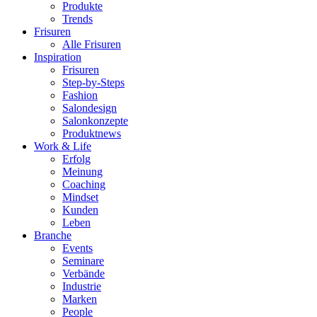
Produkte
Trends
Frisuren
Alle Frisuren
Inspiration
Frisuren
Step-by-Steps
Fashion
Salondesign
Salonkonzepte
Produktnews
Work & Life
Erfolg
Meinung
Coaching
Mindset
Kunden
Leben
Branche
Events
Seminare
Verbände
Industrie
Marken
People