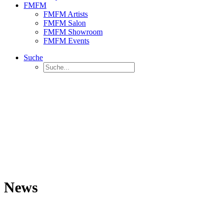
FMFM
FMFM Artists
FMFM Salon
FMFM Showroom
FMFM Events
Suche
News