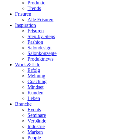
Produkte
Trends
Frisuren
Alle Frisuren
Inspiration
Frisuren
Step-by-Steps
Fashion
Salondesign
Salonkonzepte
Produktnews
Work & Life
Erfolg
Meinung
Coaching
Mindset
Kunden
Leben
Branche
Events
Seminare
Verbände
Industrie
Marken
People