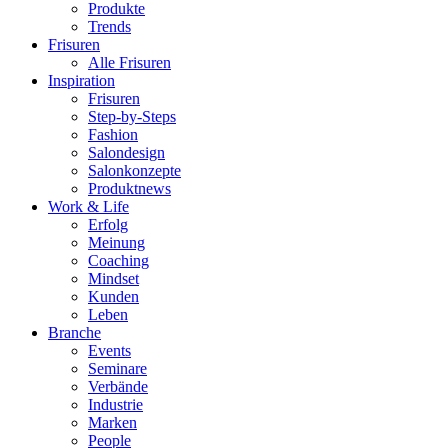
Produkte
Trends
Frisuren
Alle Frisuren
Inspiration
Frisuren
Step-by-Steps
Fashion
Salondesign
Salonkonzepte
Produktnews
Work & Life
Erfolg
Meinung
Coaching
Mindset
Kunden
Leben
Branche
Events
Seminare
Verbände
Industrie
Marken
People