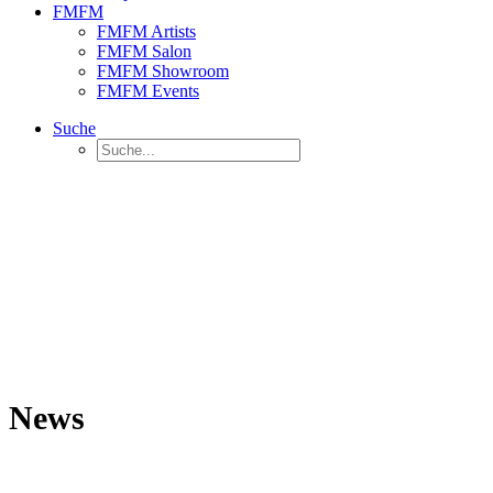
FMFM
FMFM Artists
FMFM Salon
FMFM Showroom
FMFM Events
Suche
News