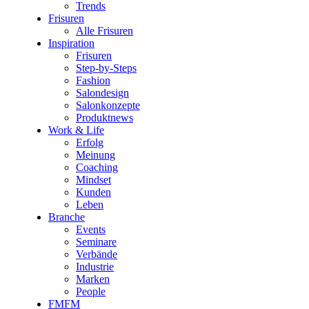
Trends
Frisuren
Alle Frisuren
Inspiration
Frisuren
Step-by-Steps
Fashion
Salondesign
Salonkonzepte
Produktnews
Work & Life
Erfolg
Meinung
Coaching
Mindset
Kunden
Leben
Branche
Events
Seminare
Verbände
Industrie
Marken
People
FMFM