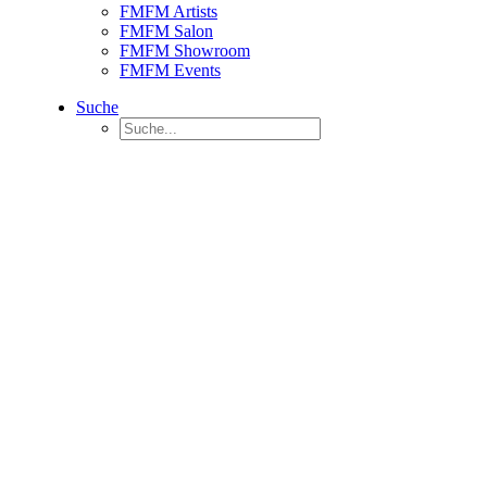
FMFM Artists
FMFM Salon
FMFM Showroom
FMFM Events
Suche