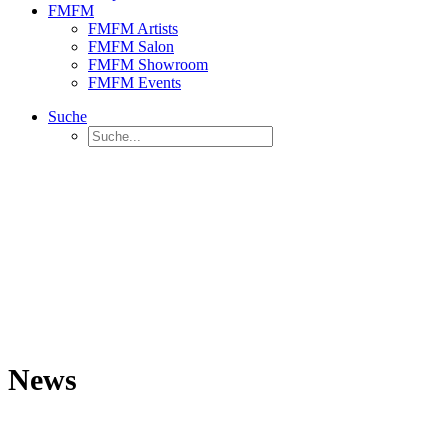
FMFM
FMFM Artists
FMFM Salon
FMFM Showroom
FMFM Events
Suche
News