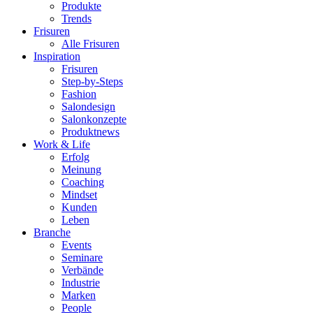
Produkte
Trends
Frisuren
Alle Frisuren
Inspiration
Frisuren
Step-by-Steps
Fashion
Salondesign
Salonkonzepte
Produktnews
Work & Life
Erfolg
Meinung
Coaching
Mindset
Kunden
Leben
Branche
Events
Seminare
Verbände
Industrie
Marken
People