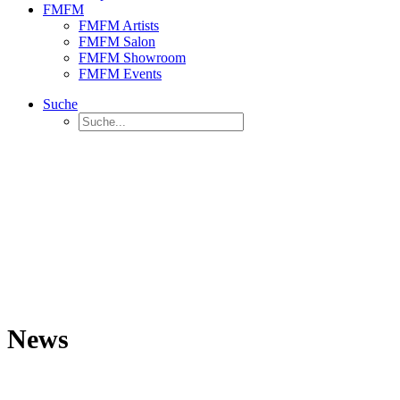
FMFM
FMFM Artists
FMFM Salon
FMFM Showroom
FMFM Events
Suche
News