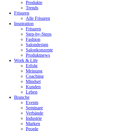
Produkte
Trends
Frisuren
Alle Frisuren
Inspiration
Frisuren
Step-by-Steps
Fashion
Salondesign
Salonkonzepte
Produktnews
Work & Life
Erfolg
Meinung
Coaching
Mindset
Kunden
Leben
Branche
Events
Seminare
Verbände
Industrie
Marken
People