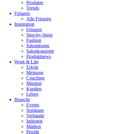
Produkte
Trends
Frisuren
Alle Frisuren
Inspiration
Frisuren
Step-by-Steps
Fashion
Salondesign
Salonkonzepte
Produktnews
Work & Life
Erfolg
Meinung
Coaching
Mindset
Kunden
Leben
Branche
Events
Seminare
Verbände
Industrie
Marken
People