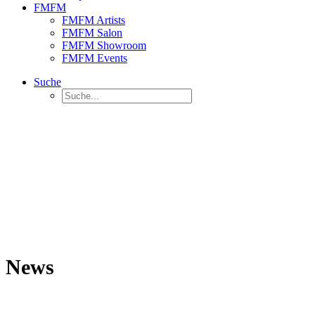
FMFM
FMFM Artists
FMFM Salon
FMFM Showroom
FMFM Events
Suche
News