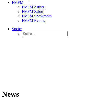
FMFM
FMFM Artists
FMFM Salon
FMFM Showroom
FMFM Events
Suche
News