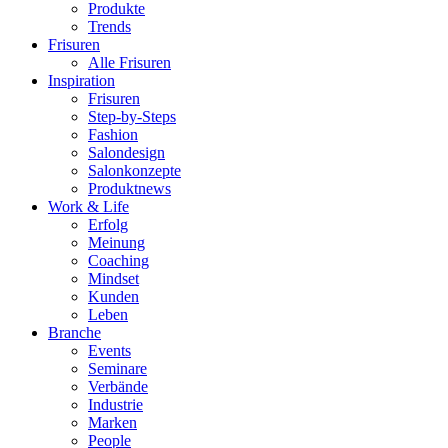
Produkte
Trends
Frisuren
Alle Frisuren
Inspiration
Frisuren
Step-by-Steps
Fashion
Salondesign
Salonkonzepte
Produktnews
Work & Life
Erfolg
Meinung
Coaching
Mindset
Kunden
Leben
Branche
Events
Seminare
Verbände
Industrie
Marken
People