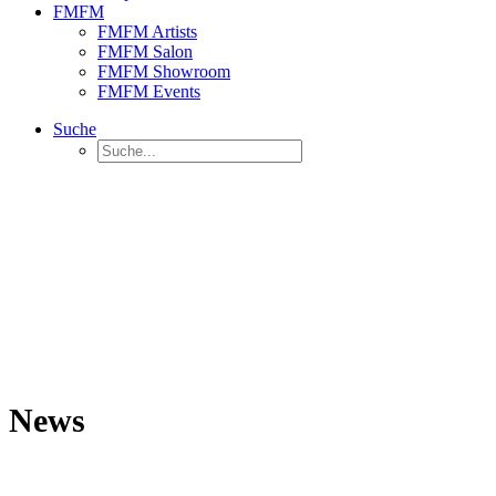
FMFM
FMFM Artists
FMFM Salon
FMFM Showroom
FMFM Events
Suche
News