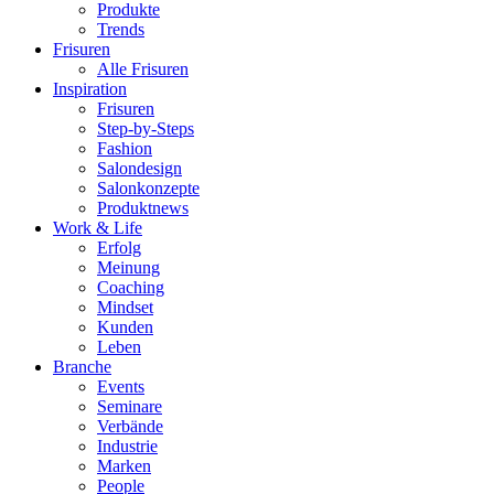
Produkte
Trends
Frisuren
Alle Frisuren
Inspiration
Frisuren
Step-by-Steps
Fashion
Salondesign
Salonkonzepte
Produktnews
Work & Life
Erfolg
Meinung
Coaching
Mindset
Kunden
Leben
Branche
Events
Seminare
Verbände
Industrie
Marken
People