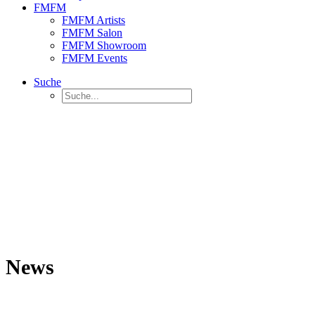
FMFM
FMFM Artists
FMFM Salon
FMFM Showroom
FMFM Events
Suche
News