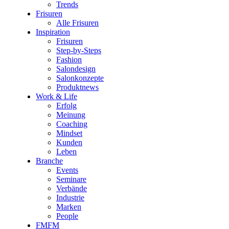
Trends
Frisuren
Alle Frisuren
Inspiration
Frisuren
Step-by-Steps
Fashion
Salondesign
Salonkonzepte
Produktnews
Work & Life
Erfolg
Meinung
Coaching
Mindset
Kunden
Leben
Branche
Events
Seminare
Verbände
Industrie
Marken
People
FMFM