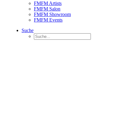
FMFM Artists
FMFM Salon
FMFM Showroom
FMFM Events
Suche