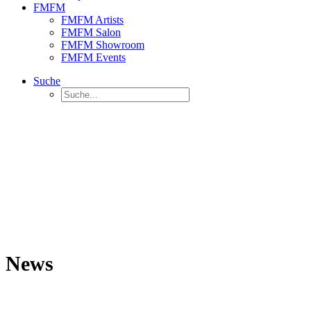
FMFM
FMFM Artists
FMFM Salon
FMFM Showroom
FMFM Events
Suche
News