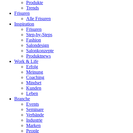
Produkte
Trends
Frisuren
Alle Frisuren
Inspiration
Frisuren
Step-by-Steps
Fashion
Salondesign
Salonkonzepte
Produktnews
Work & Life
Erfolg
Meinung
Coaching
Mindset
Kunden
Leben
Branche
Events
Seminare
Verbände
Industrie
Marken
People