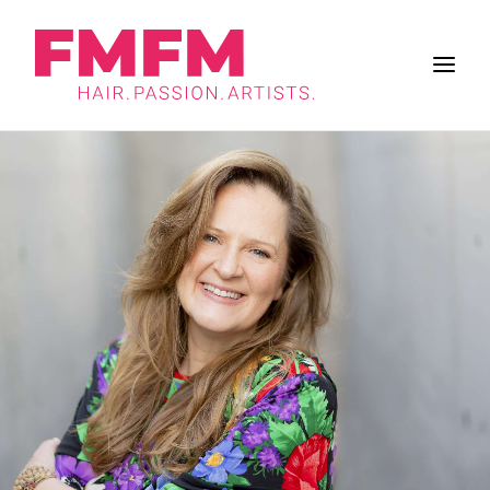
BUSINESS
ZUKUNFT DES SALONS
FRISUREN
INSPIRATION
WORK & LIFE
BRANCHE
FMFM
SUCHE