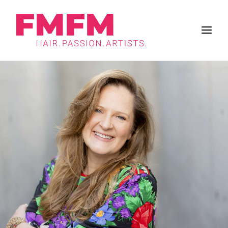
BUSINESS
ZUKUNFT DES SALONS
FRISUREN
INSPIRATION
WORK & LIFE
BRANCHE
FMFM
SUCHE