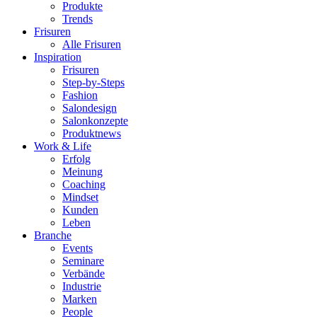
Produkte
Trends
Frisuren
Alle Frisuren
Inspiration
Frisuren
Step-by-Steps
Fashion
Salondesign
Salonkonzepte
Produktnews
Work & Life
Erfolg
Meinung
Coaching
Mindset
Kunden
Leben
Branche
Events
Seminare
Verbände
Industrie
Marken
People