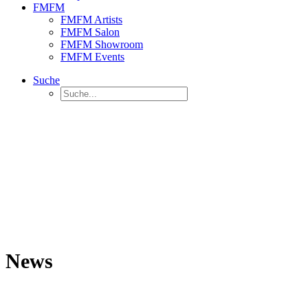
FMFM
FMFM Artists
FMFM Salon
FMFM Showroom
FMFM Events
Suche
News