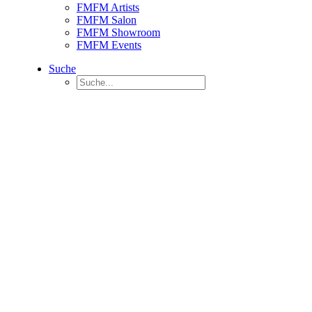
FMFM Artists
FMFM Salon
FMFM Showroom
FMFM Events
Suche