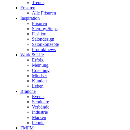
Trends
Frisuren
Alle Frisuren
Inspiration
Frisuren
Step-by-Steps
Fashion
Salondesign
Salonkonzepte
Produktnews
Work & Life
Erfolg
Meinung
Coaching
Mindset
Kunden
Leben
Branche
Events
Seminare
Verbände
Industrie
Marken
People
FMFM