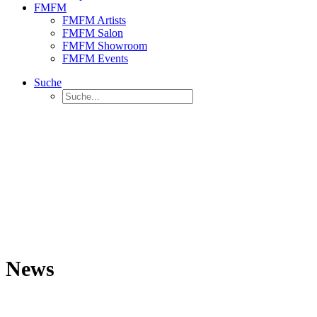
FMFM
FMFM Artists
FMFM Salon
FMFM Showroom
FMFM Events
Suche
News