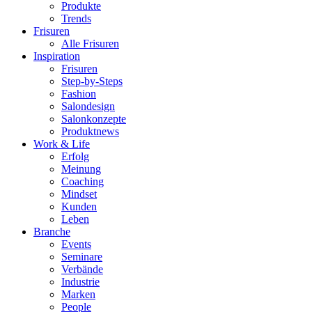
Produkte
Trends
Frisuren
Alle Frisuren
Inspiration
Frisuren
Step-by-Steps
Fashion
Salondesign
Salonkonzepte
Produktnews
Work & Life
Erfolg
Meinung
Coaching
Mindset
Kunden
Leben
Branche
Events
Seminare
Verbände
Industrie
Marken
People