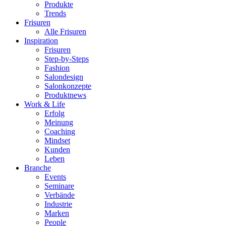
Produkte
Trends
Frisuren
Alle Frisuren
Inspiration
Frisuren
Step-by-Steps
Fashion
Salondesign
Salonkonzepte
Produktnews
Work & Life
Erfolg
Meinung
Coaching
Mindset
Kunden
Leben
Branche
Events
Seminare
Verbände
Industrie
Marken
People