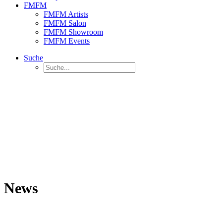
FMFM
FMFM Artists
FMFM Salon
FMFM Showroom
FMFM Events
Suche
News