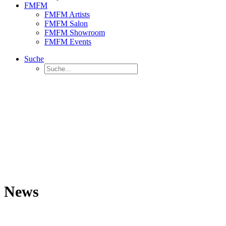
FMFM
FMFM Artists
FMFM Salon
FMFM Showroom
FMFM Events
Suche
News