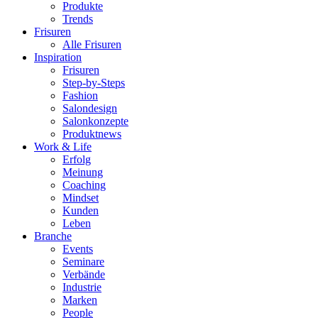
Produkte
Trends
Frisuren
Alle Frisuren
Inspiration
Frisuren
Step-by-Steps
Fashion
Salondesign
Salonkonzepte
Produktnews
Work & Life
Erfolg
Meinung
Coaching
Mindset
Kunden
Leben
Branche
Events
Seminare
Verbände
Industrie
Marken
People