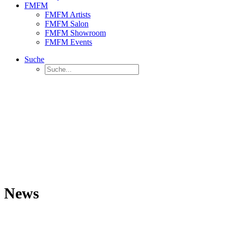
FMFM
FMFM Artists
FMFM Salon
FMFM Showroom
FMFM Events
Suche
News