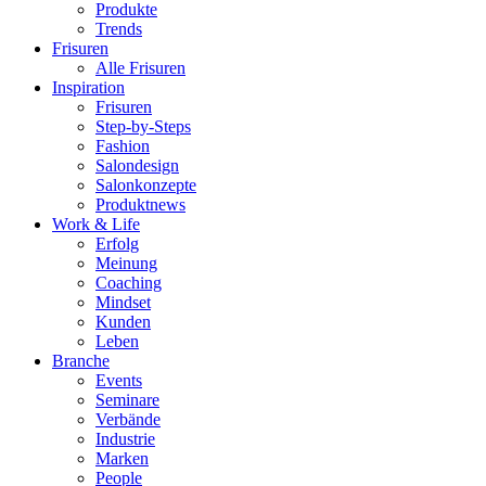
Produkte
Trends
Frisuren
Alle Frisuren
Inspiration
Frisuren
Step-by-Steps
Fashion
Salondesign
Salonkonzepte
Produktnews
Work & Life
Erfolg
Meinung
Coaching
Mindset
Kunden
Leben
Branche
Events
Seminare
Verbände
Industrie
Marken
People