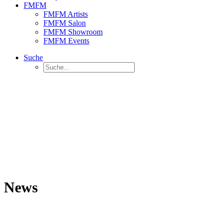
FMFM
FMFM Artists
FMFM Salon
FMFM Showroom
FMFM Events
Suche
News