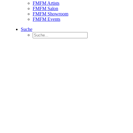
FMFM Artists
FMFM Salon
FMFM Showroom
FMFM Events
Suche