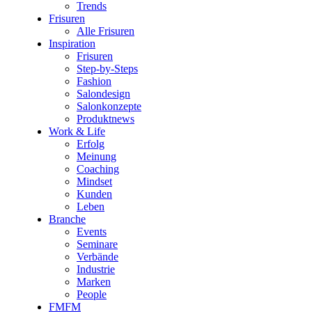
Trends
Frisuren
Alle Frisuren
Inspiration
Frisuren
Step-by-Steps
Fashion
Salondesign
Salonkonzepte
Produktnews
Work & Life
Erfolg
Meinung
Coaching
Mindset
Kunden
Leben
Branche
Events
Seminare
Verbände
Industrie
Marken
People
FMFM