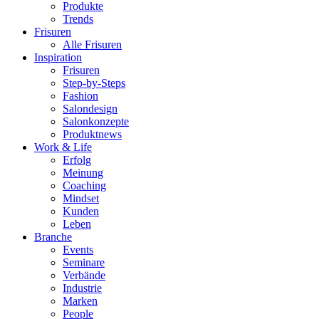
Produkte
Trends
Frisuren
Alle Frisuren
Inspiration
Frisuren
Step-by-Steps
Fashion
Salondesign
Salonkonzepte
Produktnews
Work & Life
Erfolg
Meinung
Coaching
Mindset
Kunden
Leben
Branche
Events
Seminare
Verbände
Industrie
Marken
People