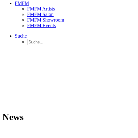
FMFM
FMFM Artists
FMFM Salon
FMFM Showroom
FMFM Events
Suche
News