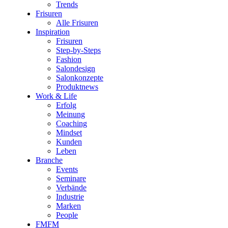
Trends
Frisuren
Alle Frisuren
Inspiration
Frisuren
Step-by-Steps
Fashion
Salondesign
Salonkonzepte
Produktnews
Work & Life
Erfolg
Meinung
Coaching
Mindset
Kunden
Leben
Branche
Events
Seminare
Verbände
Industrie
Marken
People
FMFM