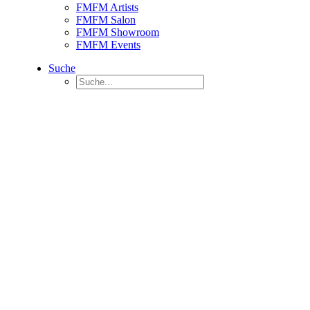
FMFM Artists
FMFM Salon
FMFM Showroom
FMFM Events
Suche