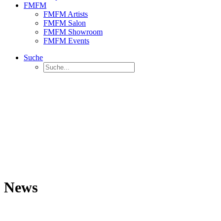
FMFM
FMFM Artists
FMFM Salon
FMFM Showroom
FMFM Events
Suche
News