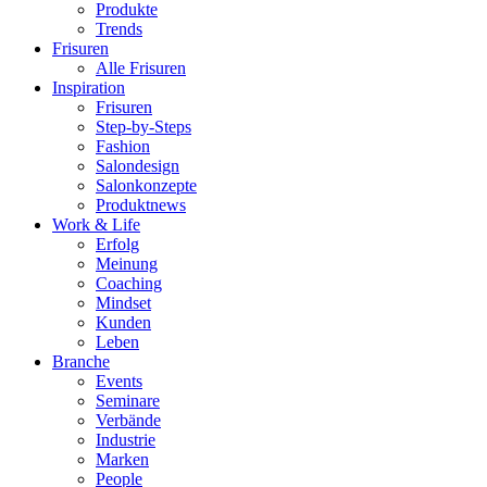
Produkte
Trends
Frisuren
Alle Frisuren
Inspiration
Frisuren
Step-by-Steps
Fashion
Salondesign
Salonkonzepte
Produktnews
Work & Life
Erfolg
Meinung
Coaching
Mindset
Kunden
Leben
Branche
Events
Seminare
Verbände
Industrie
Marken
People