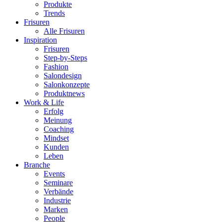
Produkte
Trends
Frisuren
Alle Frisuren
Inspiration
Frisuren
Step-by-Steps
Fashion
Salondesign
Salonkonzepte
Produktnews
Work & Life
Erfolg
Meinung
Coaching
Mindset
Kunden
Leben
Branche
Events
Seminare
Verbände
Industrie
Marken
People