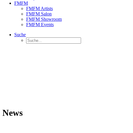
FMFM
FMFM Artists
FMFM Salon
FMFM Showroom
FMFM Events
Suche
News