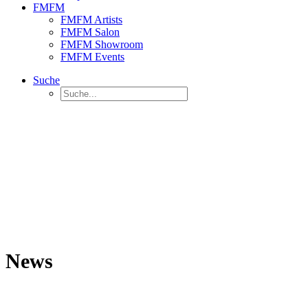
FMFM
FMFM Artists
FMFM Salon
FMFM Showroom
FMFM Events
Suche
News