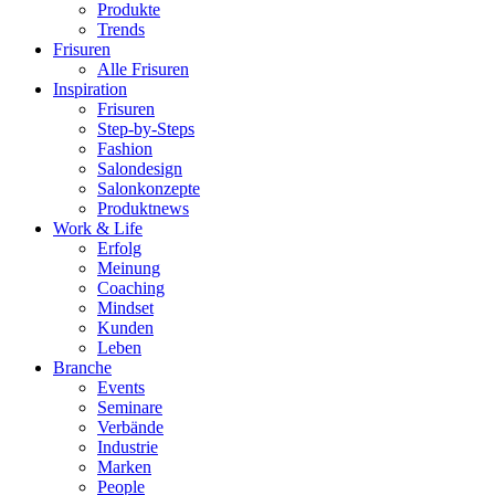
Produkte
Trends
Frisuren
Alle Frisuren
Inspiration
Frisuren
Step-by-Steps
Fashion
Salondesign
Salonkonzepte
Produktnews
Work & Life
Erfolg
Meinung
Coaching
Mindset
Kunden
Leben
Branche
Events
Seminare
Verbände
Industrie
Marken
People