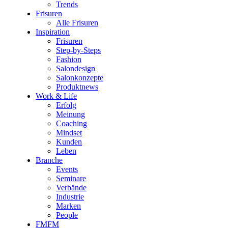
Trends
Frisuren
Alle Frisuren
Inspiration
Frisuren
Step-by-Steps
Fashion
Salondesign
Salonkonzepte
Produktnews
Work & Life
Erfolg
Meinung
Coaching
Mindset
Kunden
Leben
Branche
Events
Seminare
Verbände
Industrie
Marken
People
FMFM