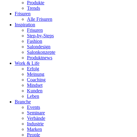
Produkte
Trends
Frisuren
Alle Frisuren
Inspiration
Frisuren
Step-by-Steps
Fashion
Salondesign
Salonkonzepte
Produktnews
Work & Life
Erfolg
Meinung
Coaching
Mindset
Kunden
Leben
Branche
Events
Seminare
Verbände
Industrie
Marken
People