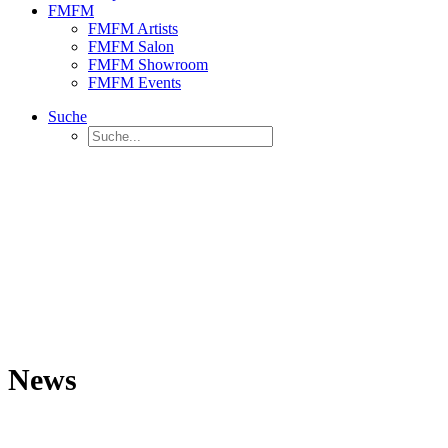
FMFM
FMFM Artists
FMFM Salon
FMFM Showroom
FMFM Events
Suche
News