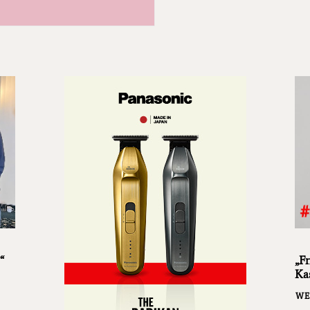
“
„Fr
Ka
WE