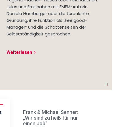
Jules und Emil haben mit FMFM-Autorin
Daniela Hamburger über die turbulente
Gründung, ihre Funktion als „Feelgood-
Manager“ und die Schattenseiten der
Selbstständigkeit gesprochen.
Weiterlesen
arrow_forward_ios
s
Frank & Michael Senner:
Wer ist übe
„Wir sind zu heiß für nur
kritikfähig?!
einen Job“