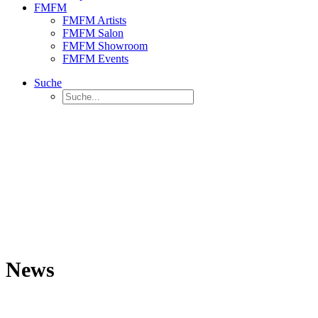
FMFM
FMFM Artists
FMFM Salon
FMFM Showroom
FMFM Events
Suche
News