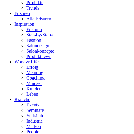
Produkte
Trends
Frisuren
Alle Frisuren
Inspiration
Frisuren
Step-by-Steps
Fashion
Salondesign
Salonkonzepte
Produktnews
Work & Life
Erfolg
Meinung
Coaching
Mindset
Kunden
Leben
Branche
Events
Seminare
Verbände
Industrie
Marken
People