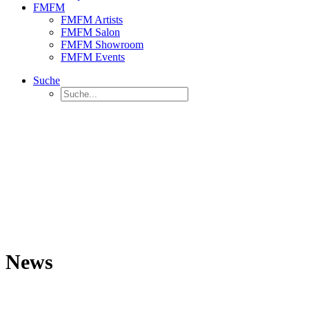
FMFM
FMFM Artists
FMFM Salon
FMFM Showroom
FMFM Events
Suche
News