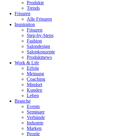
Produkte
Trends
Frisuren
Alle Frisuren
Inspiration
Frisuren
Step-by-Steps
Fashion
Salondesign
Salonkonzepte
Produktnews
Work & Life
Erfolg
Meinung
Coaching
Mindset
Kunden
Leben
Branche
Events
Seminare
Verbände
Industrie
Marken
People