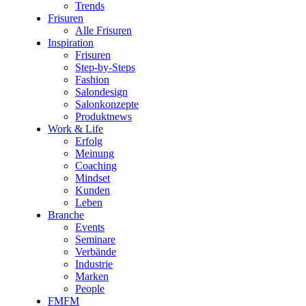
Trends
Frisuren
Alle Frisuren
Inspiration
Frisuren
Step-by-Steps
Fashion
Salondesign
Salonkonzepte
Produktnews
Work & Life
Erfolg
Meinung
Coaching
Mindset
Kunden
Leben
Branche
Events
Seminare
Verbände
Industrie
Marken
People
FMFM