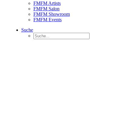
FMFM Artists
FMFM Salon
FMFM Showroom
FMFM Events
Suche