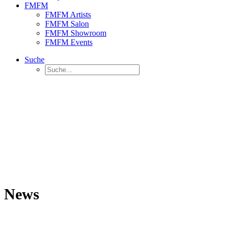
FMFM
FMFM Artists
FMFM Salon
FMFM Showroom
FMFM Events
Suche
News