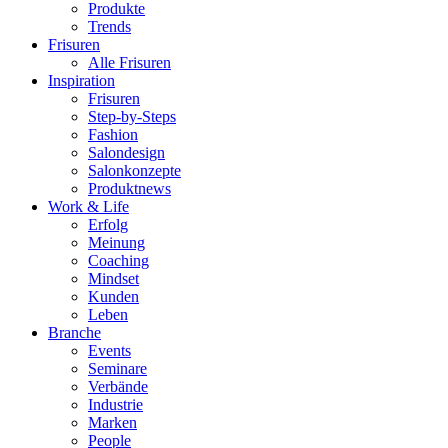
Produkte
Trends
Frisuren
Alle Frisuren
Inspiration
Frisuren
Step-by-Steps
Fashion
Salondesign
Salonkonzepte
Produktnews
Work & Life
Erfolg
Meinung
Coaching
Mindset
Kunden
Leben
Branche
Events
Seminare
Verbände
Industrie
Marken
People