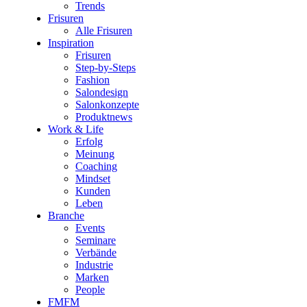
Trends
Frisuren
Alle Frisuren
Inspiration
Frisuren
Step-by-Steps
Fashion
Salondesign
Salonkonzepte
Produktnews
Work & Life
Erfolg
Meinung
Coaching
Mindset
Kunden
Leben
Branche
Events
Seminare
Verbände
Industrie
Marken
People
FMFM