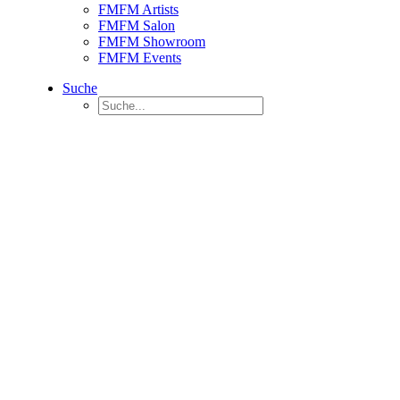
FMFM Artists
FMFM Salon
FMFM Showroom
FMFM Events
Suche