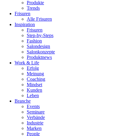
Produkte
Trends
Frisuren
Alle Frisuren
Inspiration
Frisuren
Step-by-Steps
Fashion
Salondesign
Salonkonzepte
Produktnews
Work & Life
Erfolg
Meinung
Coaching
Mindset
Kunden
Leben
Branche
Events
Seminare
Verbände
Industrie
Marken
People