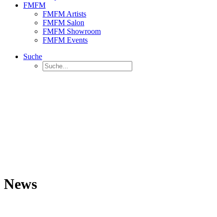
FMFM
FMFM Artists
FMFM Salon
FMFM Showroom
FMFM Events
Suche
News