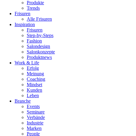
Produkte
Trends
Frisuren
Alle Frisuren
Inspiration
Frisuren
Step-by-Steps
Fashion
Salondesign
Salonkonzepte
Produktnews
Work & Life
Erfolg
Meinung
Coaching
Mindset
Kunden
Leben
Branche
Events
Seminare
Verbände
Industrie
Marken
People