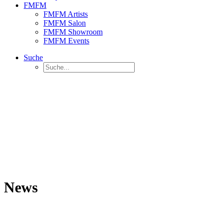
FMFM
FMFM Artists
FMFM Salon
FMFM Showroom
FMFM Events
Suche
News