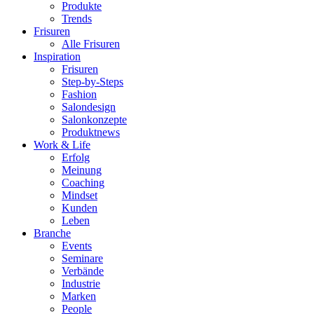
Produkte
Trends
Frisuren
Alle Frisuren
Inspiration
Frisuren
Step-by-Steps
Fashion
Salondesign
Salonkonzepte
Produktnews
Work & Life
Erfolg
Meinung
Coaching
Mindset
Kunden
Leben
Branche
Events
Seminare
Verbände
Industrie
Marken
People