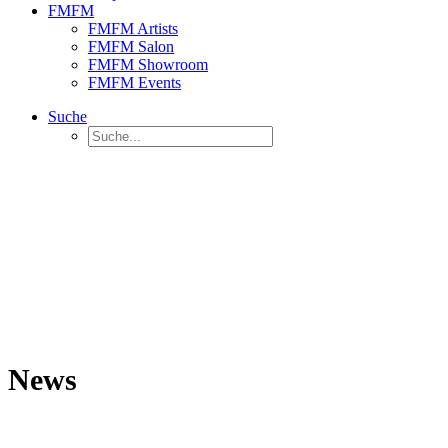
FMFM
FMFM Artists
FMFM Salon
FMFM Showroom
FMFM Events
Suche
News