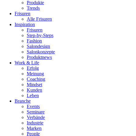
Produkte
Trends
Frisuren
Alle Frisuren
Inspiration
Frisuren
Step-by-Steps
Fashion
Salondesign
Salonkonzepte
Produktnews
Work & Life
Erfolg
Meinung
Coaching
Mindset
Kunden
Leben
Branche
Events
Seminare
Verbände
Industrie
Marken
People