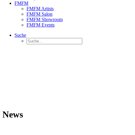
FMFM
FMFM Artists
FMFM Salon
FMFM Showroom
FMFM Events
Suche
News