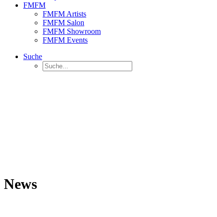
FMFM
FMFM Artists
FMFM Salon
FMFM Showroom
FMFM Events
Suche
News