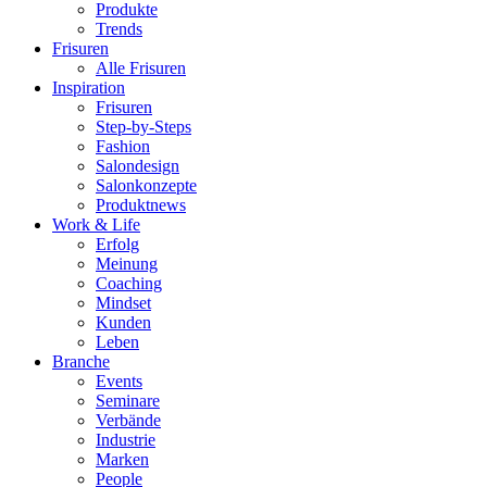
Produkte
Trends
Frisuren
Alle Frisuren
Inspiration
Frisuren
Step-by-Steps
Fashion
Salondesign
Salonkonzepte
Produktnews
Work & Life
Erfolg
Meinung
Coaching
Mindset
Kunden
Leben
Branche
Events
Seminare
Verbände
Industrie
Marken
People