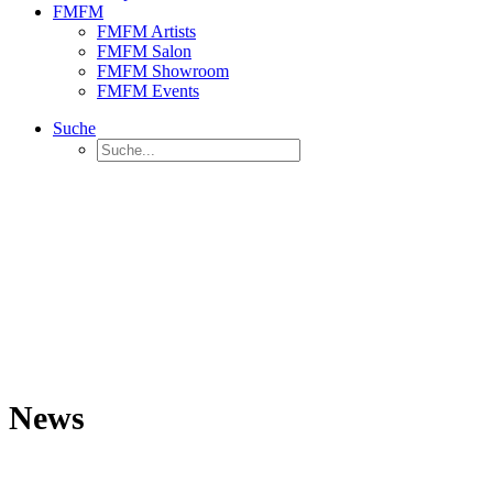
FMFM
FMFM Artists
FMFM Salon
FMFM Showroom
FMFM Events
Suche
News