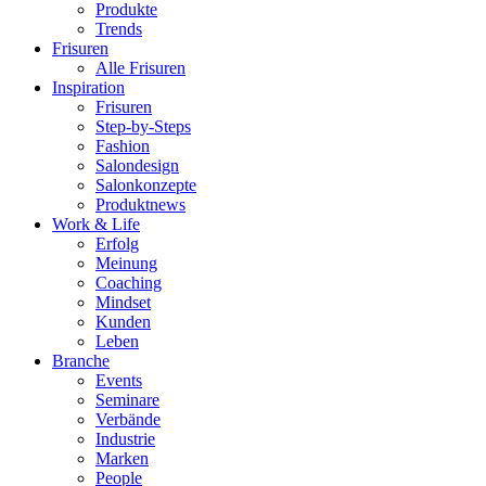
Produkte
Trends
Frisuren
Alle Frisuren
Inspiration
Frisuren
Step-by-Steps
Fashion
Salondesign
Salonkonzepte
Produktnews
Work & Life
Erfolg
Meinung
Coaching
Mindset
Kunden
Leben
Branche
Events
Seminare
Verbände
Industrie
Marken
People