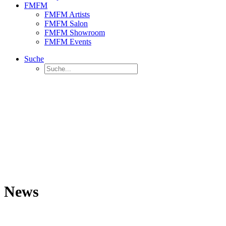
FMFM
FMFM Artists
FMFM Salon
FMFM Showroom
FMFM Events
Suche
News