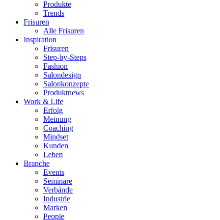
Produkte
Trends
Frisuren
Alle Frisuren
Inspiration
Frisuren
Step-by-Steps
Fashion
Salondesign
Salonkonzepte
Produktnews
Work & Life
Erfolg
Meinung
Coaching
Mindset
Kunden
Leben
Branche
Events
Seminare
Verbände
Industrie
Marken
People