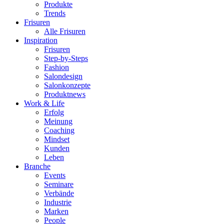
Produkte
Trends
Frisuren
Alle Frisuren
Inspiration
Frisuren
Step-by-Steps
Fashion
Salondesign
Salonkonzepte
Produktnews
Work & Life
Erfolg
Meinung
Coaching
Mindset
Kunden
Leben
Branche
Events
Seminare
Verbände
Industrie
Marken
People