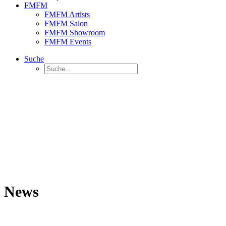
FMFM
FMFM Artists
FMFM Salon
FMFM Showroom
FMFM Events
Suche
News