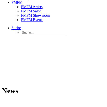
FMFM
FMFM Artists
FMFM Salon
FMFM Showroom
FMFM Events
Suche
News