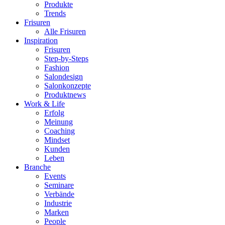
Produkte
Trends
Frisuren
Alle Frisuren
Inspiration
Frisuren
Step-by-Steps
Fashion
Salondesign
Salonkonzepte
Produktnews
Work & Life
Erfolg
Meinung
Coaching
Mindset
Kunden
Leben
Branche
Events
Seminare
Verbände
Industrie
Marken
People