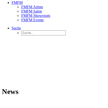
FMFM
FMFM Artists
FMFM Salon
FMFM Showroom
FMFM Events
Suche
News