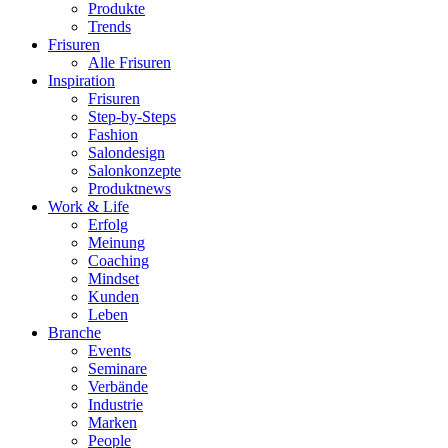
Produkte
Trends
Frisuren
Alle Frisuren
Inspiration
Frisuren
Step-by-Steps
Fashion
Salondesign
Salonkonzepte
Produktnews
Work & Life
Erfolg
Meinung
Coaching
Mindset
Kunden
Leben
Branche
Events
Seminare
Verbände
Industrie
Marken
People