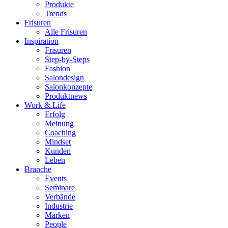
Produkte
Trends
Frisuren
Alle Frisuren
Inspiration
Frisuren
Step-by-Steps
Fashion
Salondesign
Salonkonzepte
Produktnews
Work & Life
Erfolg
Meinung
Coaching
Mindset
Kunden
Leben
Branche
Events
Seminare
Verbände
Industrie
Marken
People