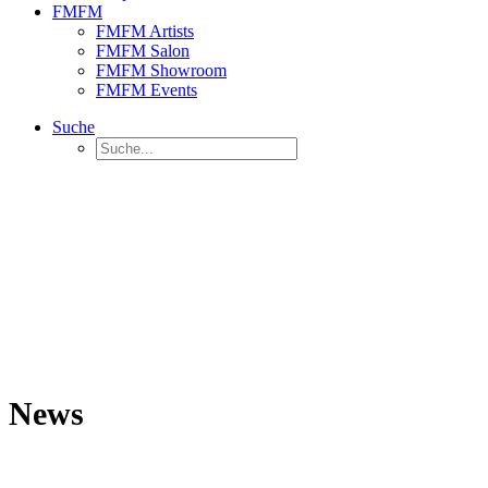
FMFM
FMFM Artists
FMFM Salon
FMFM Showroom
FMFM Events
Suche
News