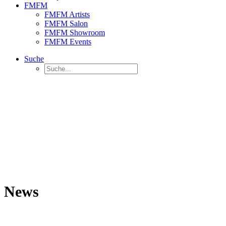
FMFM
FMFM Artists
FMFM Salon
FMFM Showroom
FMFM Events
Suche
News