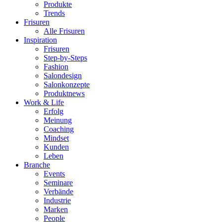
Produkte
Trends
Frisuren
Alle Frisuren
Inspiration
Frisuren
Step-by-Steps
Fashion
Salondesign
Salonkonzepte
Produktnews
Work & Life
Erfolg
Meinung
Coaching
Mindset
Kunden
Leben
Branche
Events
Seminare
Verbände
Industrie
Marken
People