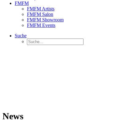
FMFM
FMFM Artists
FMFM Salon
FMFM Showroom
FMFM Events
Suche
News