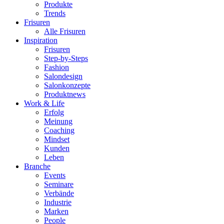
Produkte
Trends
Frisuren
Alle Frisuren
Inspiration
Frisuren
Step-by-Steps
Fashion
Salondesign
Salonkonzepte
Produktnews
Work & Life
Erfolg
Meinung
Coaching
Mindset
Kunden
Leben
Branche
Events
Seminare
Verbände
Industrie
Marken
People